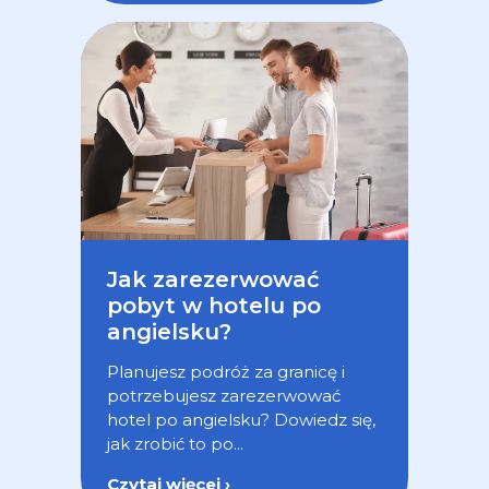
Jak zarezerwować
pobyt w hotelu po
angielsku?
Planujesz podróż za granicę i
potrzebujesz zarezerwować
hotel po angielsku? Dowiedz się,
jak zrobić to po...
Czytaj więcej ›