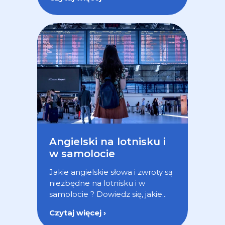
Angielski na lotnisku i
w samolocie
Jakie angielskie słowa i zwroty są
niezbędne na lotnisku i w
samolocie ? Dowiedz się, jakie...
Czytaj więcej ›