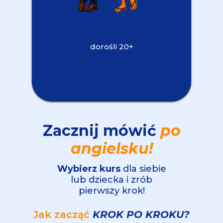
dorośli 20+
Zacznij mówić
po
angielsku!
Wybierz kurs
dla siebie
lub dziecka i zrób
pierwszy krok!
Jak zacząć
KROK PO KROKU?