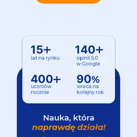
+
+
15
140
lat na rynku
opinii 5.0
w Google
+
400
90
%
uczniów
wraca na
rocznie
kolejny rok
Nauka, która
naprawdę
działa!