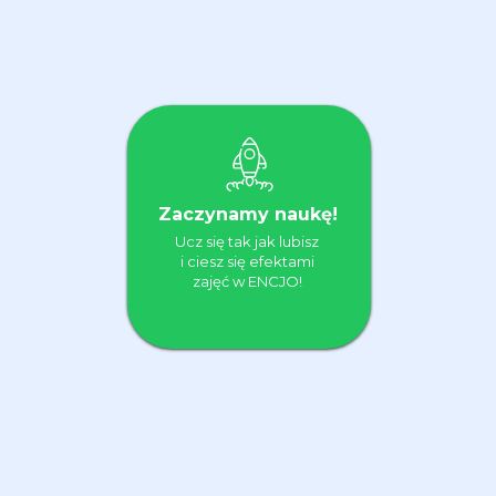
Zaczynamy naukę!
Ucz się tak jak lubisz
i ciesz się efektami
zajęć w ENCJO!